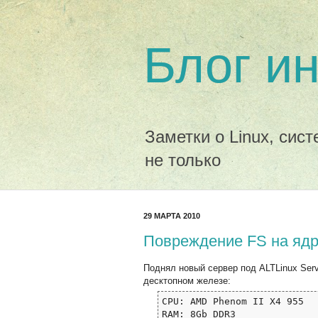
Блог и
Заметки о Linux, сис
не только
29 МАРТА 2010
Повреждение FS на ядр
Поднял новый сервер под ALTLinux Serve
десктопном железе:
CPU: AMD Phenom II X4 955

RAM: 8Gb DDR3
