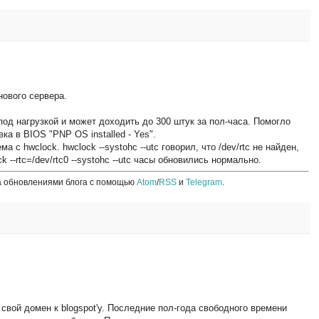
нового сервера.
 под нагрузкой и может доходить до 300 штук за пол-часа. Помогло
ка в BIOS "PNP OS installed - Yes".
с hwclock. hwclock --systohc --utc говорил, что /dev/rtc не найден,
k --rtc=/dev/rtc0 --systohc --utc часы обновились нормально.
а обновлениями блога с помощью
Atom
/
RSS
и
Telegram
.
 свой домен к blogspot'у. Последние пол-года свободного времени