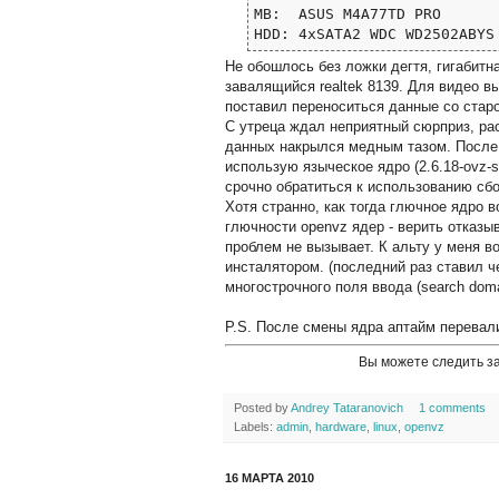
MB:  ASUS M4A77TD PRO

HDD: 4xSATA2 WDC WD2502ABYS
Не обошлось без ложки дегтя, гигабитн
завалящийся realtek 8139. Для видео вы
поставил переноситься данные со старо
С утреца ждал неприятный сюрприз, ра
данных накрылся медным тазом. После 
использую языческое ядро (2.6.18-ovz-s
срочно обратиться к использованию сборк
Хотя странно, как тогда глючное ядро 
глючности openvz ядер - верить отказы
проблем не вызывает. К альту у меня в
инсталятором. (последний раз ставил ч
многострочного поля ввода (search dom
P.S. После смены ядра аптайм перевали
Вы можете следить з
Posted by
Andrey Tataranovich
1 comments
Labels:
admin
,
hardware
,
linux
,
openvz
16 МАРТА 2010