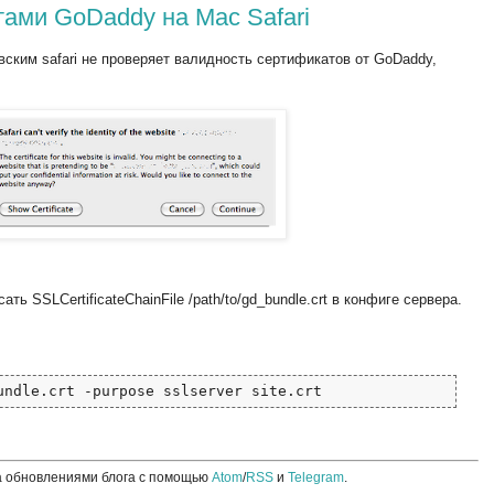
ами GoDaddy на Mac Safari
вским safari не проверяет валидность сертификатов от GoDaddy,
ть SSLCertificateChainFile /path/to/gd_bundle.crt в конфиге сервера.
undle.crt -purpose sslserver site.crt
а обновлениями блога с помощью
Atom
/
RSS
и
Telegram
.