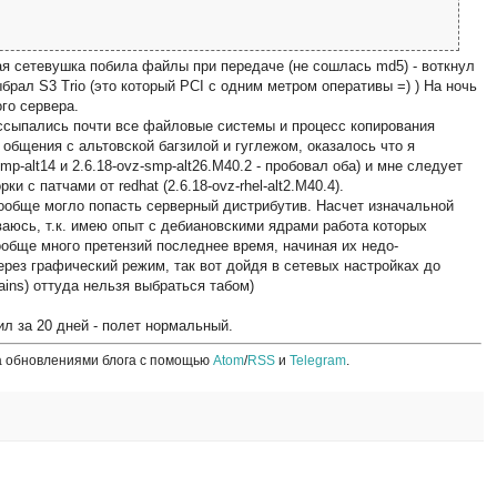
ая сетевушка побила файлы при передаче (не сошлась md5) - воткнул
брал S3 Trio (это который PCI с одним метром оперативы =) ) На ночь
го сервера.
ссыпались почти все файловые системы и процесс копирования
общения с альтовской багзилой и гуглежом, оказалось что я
mp-alt14 и 2.6.18-ovz-smp-alt26.M40.2 - пробовал оба) и мне следует
и с патчами от redhat (2.6.18-ovz-rhel-alt2.M40.4).
вообще могло попасть серверный дистрибутив. Насчет изначальной
ваюсь, т.к. имею опыт с дебиановскими ядрами работа которых
ообще много претензий последнее время, начиная их недо-
ерез графический режим, так вот дойдя в сетевых настройках до
ains) оттуда нельзя выбраться табом)
л за 20 дней - полет нормальный.
а обновлениями блога с помощью
Atom
/
RSS
и
Telegram
.