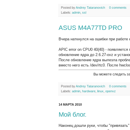
Posted by
Andrey Tataranovich
0 comments
Labels:
admin
,
ssl
ASUS M4A77TD PRO
Вчера наткнулся на ошибки при работе 
APIC error on CPU0 40(40) - появляется
обновление ядра до 2.6.27-ovz и установ
После обновление ядра вылезла проблема 
вместо него есть /dev/rtc0. После hwcloc
Вы можете следить з
Posted by
Andrey Tataranovich
0 comments
Labels:
admin
,
hardware
,
linux
,
openvz
14 МАРТА 2010
Мой блог.
Наконец дошли руки, чтобы "привязать"