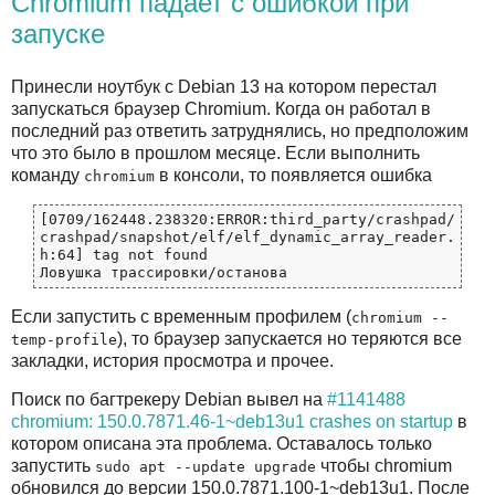
Chromium падает с ошибкой при
запуске
Принесли ноутбук с Debian 13 на котором перестал
запускаться браузер Chromium. Когда он работал в
последний раз ответить затруднялись, но предположим
что это было в прошлом месяце. Если выполнить
команду
в консоли, то появляется ошибка
chromium
[0709/162448.238320:ERROR:third_party/crashpad/
crashpad/snapshot/elf/elf_dynamic_array_reader.
h:64] tag not found

Если запустить с временным профилем (
chromium --
), то браузер запускается но теряются все
temp-profile
закладки, история просмотра и прочее.
Поиск по багтрекеру Debian вывел на
#1141488
chromium: 150.0.7871.46-1~deb13u1 crashes on startup
в
котором описана эта проблема. Оставалось только
запустить
чтобы chromium
sudo apt --update upgrade
обновился до версии 150.0.7871.100-1~deb13u1. После