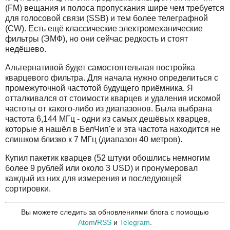
(FM) вещания и полоса пропускания шире чем требуется
для голосовой связи (SSB) и тем более телеграфной
(CW). Есть ещё классические электромеханические
фильтры (ЭМФ), но они сейчас редкость и стоят
недёшево.
Альтернативой будет самостоятельная постройка
кварцевого фильтра. Для начала нужно определиться с
промежуточной частотой будущего приёмника. Я
отталкивался от стоимости кварцев и удаления искомой
частоты от какого-либо из диапазонов. Была выбрана
частота 6,144 МГц - одни из самых дешёвых кварцев,
которые я нашёл в БелЧип'е и эта частота находится не
слишком близко к 7 МГц (диапазон 40 метров).
Купил пакетик кварцев (52 штуки обошлись немногим
более 9 рублей или около 3 USD) и пронумеровал
каждый из них для измерения и последующей
сортировки.
Вы можете следить за обновлениями блога с помощью
Atom
/
RSS
и
Telegram
.