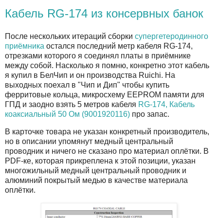
Кабель RG-174 из консервных банок
После нескольких итераций сборки
супергетеродинного
приёмника
остался последний метр кабеля RG-174,
отрезками которого я соединял платы в приёмнике
между собой. Насколько я помню, конкретно этот кабель
я купил в БелЧип и он производства Ruichi. На
выходных поехал в "Чип и Дип" чтобы купить
ферритовые кольца, микросхему EEPROM памяти для
ГПД и заодно взять 5 метров кабеля
RG-174, Кабель
коаксиальный 50 Ом (9001920116)
про запас.
В карточке товара не указан конкретный производитель,
но в описании упомянут медный центральный
проводник и ничего не сказано про материал оплётки. В
PDF-ке, которая прикреплена к этой позиции, указан
многожильный медный центральный проводник и
алюминий покрытый медью в качестве материала
оплётки.