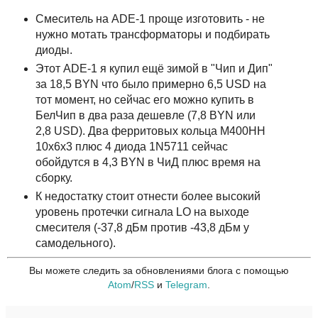
Смеситель на ADE-1 проще изготовить - не
нужно мотать трансформаторы и подбирать
диоды.
Этот ADE-1 я купил ещё зимой в "Чип и Дип"
за 18,5 BYN что было примерно 6,5 USD на
тот момент, но сейчас его можно купить в
БелЧип в два раза дешевле (7,8 BYN или
2,8 USD). Два ферритовых кольца М400НН
10х6х3 плюс 4 диода 1N5711 сейчас
обойдутся в 4,3 BYN в ЧиД плюс время на
сборку.
К недостатку стоит отнести более высокий
уровень протечки сигнала LO на выходе
смесителя (-37,8 дБм против -43,8 дБм у
самодельного).
Вы можете следить за обновлениями блога с помощью
Atom
/
RSS
и
Telegram
.