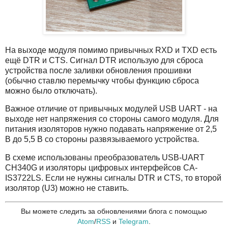
На выходе модуля помимо привычных RXD и TXD есть
ещё DTR и CTS. Сигнал DTR использую для сброса
устройства после заливки обновления прошивки
(обычно ставлю перемычку чтобы функцию сброса
можно было отключать).
Важное отличие от привычных модулей USB UART - на
выходе нет напряжения со стороны самого модуля. Для
питания изоляторов нужно подавать напряжение от 2,5
В до 5,5 В со стороны развязываемого устройства.
В схеме использованы преобразователь USB-UART
CH340G и изоляторы цифровых интерфейсов CA-
IS3722LS. Если не нужны сигналы DTR и CTS, то второй
изолятор (U3) можно не ставить.
Вы можете следить за обновлениями блога с помощью
Atom
/
RSS
и
Telegram
.