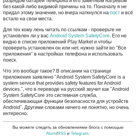
разрядом батареи телефона и его заметным нагревом
без какой-либо видимой причины на то. Поначалу я не
придал этому значение, но вчера наткнулся на
пост
и всё
встало на свои места.
Для тех кому лень читать по ссылкам - проверьте не
установлен ли у вас
Android System SafetyCore
. Его не
видно в списке приложений Play Market и чтобы
проверить установлен он или нет, нужно зайти во "Все
приложения" в настройках телефона и использовать
поиск.
Что это вообще такое? В описании на странице
приложения заявлено "Android System SafetyCore is a
system service that provides safety features for Android
devices.", что в переводе на русский звучит как "Android
System SafetyCore это системная служба,
обеспечивающая функции безопасности для устройств
Android". Другими словами ничего не понятно, но очень
интересно.
Вы можете следить за обновлениями блога с помощью
Atom
/
RSS
и
Telegram
.