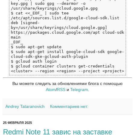
key.gpg | sudo gpg --dearmor -o 
/usr/share/keyrings/cloud.google.gpg

$ cat <<_EOF_ | sudo tee 
/etc/apt/sources.list.d/google-cloud-sdk.list

deb [signed-
by=/usr/share/keyrings/cloud.google.gpg] 
https://packages.cloud.google.com/apt cloud-sdk 
main

_EOF_

$ sudo apt-get update

$ sudo apt-get install google-cloud-sdk google-
cloud-sdk-gke-gcloud-auth-plugin

$ gcloud auth login

$ gcloud container clusters get-credentials 
Вы можете следить за обновлениями блога с помощью
Atom
/
RSS
и
Telegram
.
Andrey Tataranovich
Комментариев нет:
25 ФЕВРАЛЯ 2025
Redmi Note 11 завис на заставке