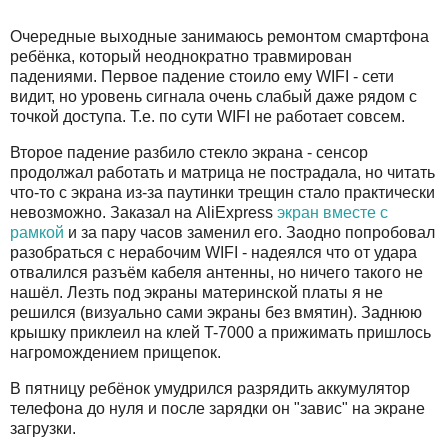
Очередные выходные занимаюсь ремонтом смартфона
ребёнка, который неоднократно травмирован
падениями. Первое падение стоило ему WIFI - сети
видит, но уровень сигнала очень слабый даже рядом с
точкой доступа. Т.е. по сути WIFI не работает совсем.
Второе падение разбило стекло экрана - сенсор
продолжал работать и матрица не пострадала, но читать
что-то с экрана из-за паутинки трещин стало практически
невозможно. Заказал на AliExpress
экран вместе с
рамкой
и за пару часов заменил его. Заодно попробовал
разобраться с нерабочим WIFI - надеялся что от удара
отвалился разъём кабеля антенны, но ничего такого не
нашёл. Лезть под экраны материнской платы я не
решился (визуально сами экраны без вмятин). Заднюю
крышку приклеил на клей T-7000 а прижимать пришлось
нагромождением прищепок.
В пятницу ребёнок умудрился разрядить аккумулятор
телефона до нуля и после зарядки он "завис" на экране
загрузки.