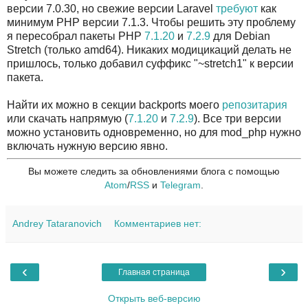
версии 7.0.30, но свежие версии Laravel
требуют
как
минимум PHP версии 7.1.3. Чтобы решить эту проблему
я пересобрал пакеты PHP
7.1.20
и
7.2.9
для Debian
Stretch (только amd64). Никаких модицикаций делать не
пришлось, только добавил суффикс "~stretch1" к версии
пакета.
Найти их можно в секции backports моего
репозитария
или скачать напрямую (
7.1.20
и
7.2.9
). Все три версии
можно установить одновременно, но для mod_php нужно
включать нужную версию явно.
Вы можете следить за обновлениями блога с помощью
Atom
/
RSS
и
Telegram
.
Andrey Tataranovich
Комментариев нет:
‹
›
Главная страница
Открыть веб-версию