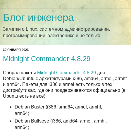
Блог инженера
Заметки о Linux, системном администрировании,
программировании, электронике и не только
30 ЯНВАРЯ 2023
Midnight Commander 4.8.29
Собрал пакеты
Midnight Commander 4.8.29
для
Debian/Ubuntu с архитектурами i386, amd64, armel, armhf
и arm64. Пакеты для i386 и armel есть только в тех
дистрибутивах, где они поддерживаются официально (в
Ubuntu есть не все):
Debian Buster (i386, amd64, armel, armhf,
arm64)
Debian Bullseye (i386, amd64, armel, armhf,
arm64)