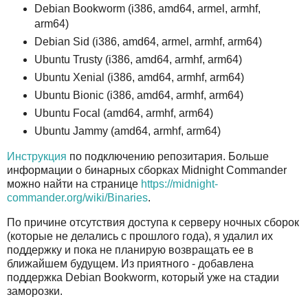
Debian Bookworm (i386, amd64, armel, armhf,
arm64)
Debian Sid (i386, amd64, armel, armhf, arm64)
Ubuntu Trusty (i386, amd64, armhf, arm64)
Ubuntu Xenial (i386, amd64, armhf, arm64)
Ubuntu Bionic (i386, amd64, armhf, arm64)
Ubuntu Focal (amd64, armhf, arm64)
Ubuntu Jammy (amd64, armhf, arm64)
Инструкция
по подключению репозитария. Больше
информации о бинарных сборках Midnight Commander
можно найти на странице
https://midnight-
commander.org/wiki/Binaries
.
По причине отсутствия доступа к серверу ночных сборок
(которые не делались с прошлого года), я удалил их
поддержку и пока не планирую возвращать ее в
ближайшем будущем. Из приятного - добавлена
поддержка Debian Bookworm, который уже на стадии
заморозки.