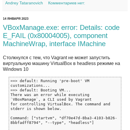
Andrey Tataranovich
Комментариев нет:
14 ЯНВАРЯ 2023
VBoxManage.exe: error: Details: code
E_FAIL (0x80004005), component
MachineWrap, interface IMachine
Столкнулся с тем, что Vagrant не может запустить
виртуальную машину VirtualBox в headless режиме на
Windows 10
==> default: Running 'pre-boot' VM 
customizations...

==> default: Booting VM...

There was an error while executing 
`VBoxManage`, a CLI used by Vagrant

for controlling VirtualBox. The command and 
stderr is shown below.

Command: ["startvm", "df70e47d-8ba3-4103-b826-
8bbfadff8794", "--type", "headless"]
