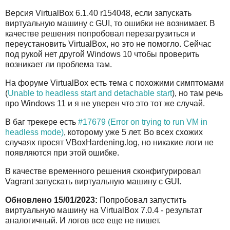
Версия VirtualBox 6.1.40 r154048, если запускать
виртуальную машину с GUI, то ошибки не вознимает. В
качестве решения попробовал перезагрузиться и
переустановить VirtualBox, но это не помогло. Сейчас
под рукой нет другой Windows 10 чтобы проверить
возникает ли проблема там.
На форуме VirtualBox есть тема с похожими симптомами
(
Unable to headless start and detachable start
), но там речь
про Windows 11 и я не уверен что это тот же случай.
В баг трекере есть
#17679 (Error on trying to run VM in
headless mode)
, которому уже 5 лет. Во всех схожих
случаях просят VBoxHardening.log, но никакие логи не
появляются при этой ошибке.
В качестве временного решения сконфигурировал
Vagrant запускать виртуальную машину с GUI.
Обновлено 15/01/2023:
Попробовал запустить
виртуальную машину на VirtualBox 7.0.4 - результат
аналогичный. И логов все еще не пишет.