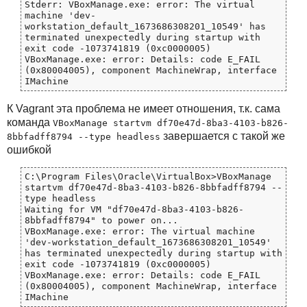
Stderr: VBoxManage.exe: error: The virtual 
machine 'dev-
workstation_default_1673686308201_10549' has 
terminated unexpectedly during startup with 
exit code -1073741819 (0xc0000005)

VBoxManage.exe: error: Details: code E_FAIL 
(0x80004005), component MachineWrap, interface 
К Vagrant эта проблема не имеет отношения, т.к. сама
команда
VBoxManage startvm df70e47d-8ba3-4103-b826-
завершается с такой же
8bbfadff8794 --type headless
ошибкой
C:\Program Files\Oracle\VirtualBox>VBoxManage 
startvm df70e47d-8ba3-4103-b826-8bbfadff8794 --
type headless

Waiting for VM "df70e47d-8ba3-4103-b826-
8bbfadff8794" to power on...

VBoxManage.exe: error: The virtual machine 
'dev-workstation_default_1673686308201_10549' 
has terminated unexpectedly during startup with 
exit code -1073741819 (0xc0000005)

VBoxManage.exe: error: Details: code E_FAIL 
(0x80004005), component MachineWrap, interface 