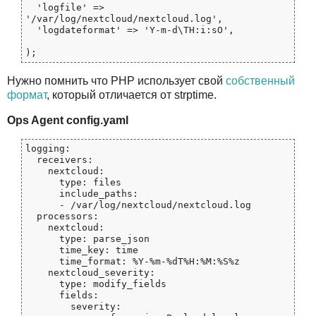
  'logfile' => 
'/var/log/nextcloud/nextcloud.log',

  'logdateformat' => 'Y-m-d\TH:i:sO',

Нужно помнить что PHP использует свой
собственный
формат
, который отличается от strptime.
Ops Agent config.yaml
logging:

  receivers:

    nextcloud:

      type: files

      include_paths:

      - /var/log/nextcloud/nextcloud.log

  processors:

    nextcloud:

      type: parse_json

      time_key: time

      time_format: %Y-%m-%dT%H:%M:%S%z

    nextcloud_severity:

      type: modify_fields

      fields:

        severity:
