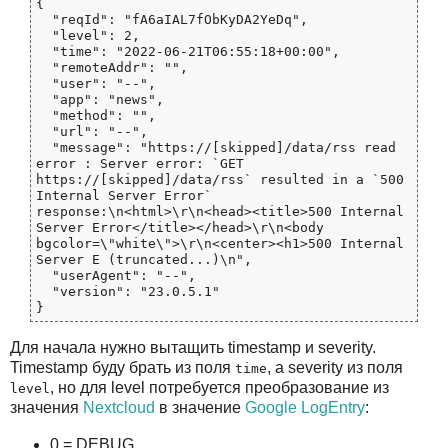
{

  "reqId": "fA6aIAL7fObKyDA2YeDq",

  "level": 2,

  "time": "2022-06-21T06:55:18+00:00",

  "remoteAddr": "",

  "user": "--",

  "app": "news",

  "method": "",

  "url": "--",

  "message": "https://[skipped]/data/rss read 
error : Server error: `GET 
https://[skipped]/data/rss` resulted in a `500 
Internal Server Error` 
response:\n<html>\r\n<head><title>500 Internal 
Server Error</title></head>\r\n<body 
bgcolor=\"white\">\r\n<center><h1>500 Internal 
Server E (truncated...)\n",

  "userAgent": "--",

  "version": "23.0.5.1"

Для начала нужно вытащить timestamp и severity.
Timestamp буду брать из поля
, а severity из поля
time
, но для level потребуется преобразование из
level
значения
Nextcloud
в значение
Google LogEntry
:
0 = DEBUG