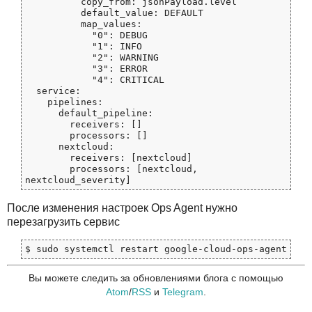
          copy_from: jsonPayload.level

          default_value: DEFAULT

          map_values:

            "0": DEBUG

            "1": INFO

            "2": WARNING

            "3": ERROR

            "4": CRITICAL

  service:

    pipelines:

      default_pipeline:

        receivers: []

        processors: []

      nextcloud:

        receivers: [nextcloud]

        processors: [nextcloud, 
После изменения настроек Ops Agent нужно
перезагрузить сервис
Вы можете следить за обновлениями блога с помощью
Atom
/
RSS
и
Telegram
.