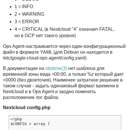
1 = INFO
2 = WARNING
3 = ERROR
4 = CRITICAL (в Nextcloud "4" означает FATAL,
но в GCP нет такого уровня)
Ops Agent настраивается через один конфигурационный
файл в формате YAML (для Debian он находится в
/etc/google-cloud-ops-agent/config.yaml)
В документации на
strptime(3)
нет шаблона для
временной зоны вида +00:00, а только %z который дает
+0000 (без двоеточия). Наименее затратное решение в
таком случае - задать одинаковый формат времени в
Nextcloud и в Ops Agent и заодно поменять
расположение лог файла.
Nextcloud config.php
<?php

$CONFIG = array (
