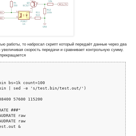
ью работы, то набросал скрипт который передаёт данные через два
увеличивая скорость передачи и сравнивает контрольную сумму.
 прекращается
in bs=1k count=100

bin | sed -e 's/test.bin/test.out/')

8400 57600 115200
