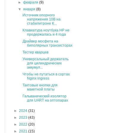
►
февраля
(9)
▼
января
(8)
Источник опорного
напряжения 10В на
стабилитроне К...
Клавиатура ноутбука HP не
продержалась и 4 года
Драйвер мосфета на
биполярных транзисторах
Тестер кварцев
Универсальный держатель
для цилиндрических
аккумул...
Чтобы не путаться в сортах
Nginx ingress
Тактовые кнопки для
макетной платы
Гальванический изолятор
для UART на оптопарах
►
2024
(31)
►
2023
(43)
►
2022
(20)
►
2021
(15)