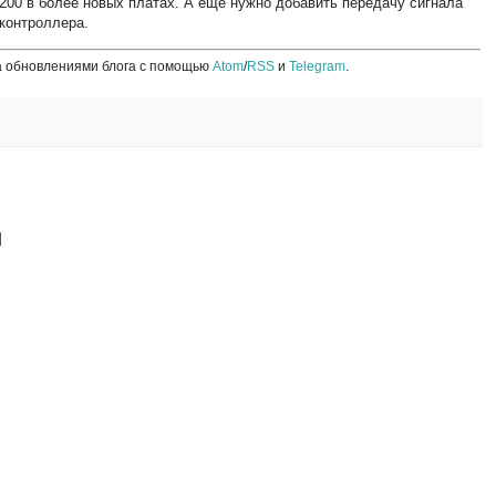
200 в более новых платах. А ещё нужно добавить передачу сигнала
контроллера.
а обновлениями блога с помощью
Atom
/
RSS
и
Telegram
.
й