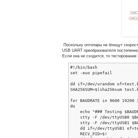
Поскольку оптопары не блещут скорост
USB UART преобразователя постепенно 
Если она не сходится, то тестирование
#!/bin/bash

set -euo pipefail

dd if=/dev/urandom of=test.b
SHA256SUM=$(sha256sum test.
for BAUDRATE in 9600 19200 3
do

    echo "### Testing $BAUDRATE ###"

    stty -F /dev/ttyUSB0 $BAUDRATE raw

    stty -F /dev/ttyUSB1 $BAUDRATE raw

    dd if=/dev/ttyUSB1 of=test.out &

    RECV_PID=$!
