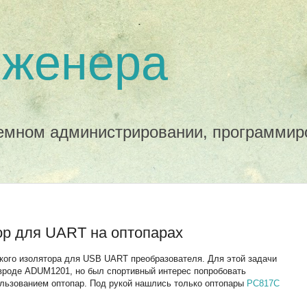
нженера
темном администрировании, программир
ор для UART на оптопарах
кого изолятора для USB UART преобразователя. Для этой задачи
вроде ADUM1201, но был спортивный интерес попробовать
льзованием оптопар. Под рукой нашлись только оптопары
PC817C