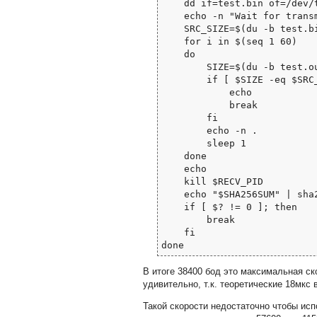
    dd if=test.bin of=/dev/ttyUSB0

    echo -n "Wait for transmission end "

    SRC_SIZE=$(du -b test.bin | awk '{print $1}')

    for i in $(seq 1 60)

    do

        SIZE=$(du -b test.out | awk '{print $1}')

        if [ $SIZE -eq $SRC_SIZE ]; then

            echo

            break

        fi

        echo -n .

        sleep 1

    done

    echo

    kill $RECV_PID

    echo "$SHA256SUM" | sha256sum -c -

    if [ $? != 0 ]; then

        break

    fi

В итоге 38400 бод это максимальная ск
удивительно, т.к. теоретические 18мкс
Такой скорости недостаточно чтобы исп