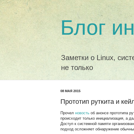
Блог и
Заметки о Linux, сис
не только
08 МАЯ 2015
Прототип руткита и ке
Прочел
новость
об анонсе прототипа р
происходит только инициализация, а д
Доступ к системной памяти организова
подход осложняет обнаружение обычны