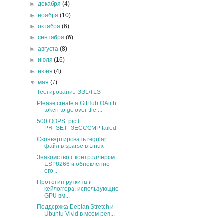
►
декабря
(4)
►
ноября
(10)
►
октября
(6)
►
сентября
(6)
►
августа
(8)
►
июля
(16)
►
июня
(4)
▼
мая
(7)
Тестирование SSL/TLS
Please create a GitHub OAuth
token to go over the ...
500 OOPS: prctl
PR_SET_SECCOMP failed
Сконвертировать regular
файл в sparse в Linux
Знакомство с контроллером
ESP8266 и обновление
его...
Прототип руткита и
кейлоггера, использующие
GPU вм...
Поддержка Debian Stretch и
Ubuntu Vivid в моем реп...