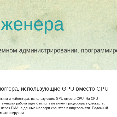
нженера
темном администрировании, программир
йлоггера, использующие GPU вместо CPU
уткита и кейлоггера, использующих GPU вместо CPU. На CPU
альнейшая работа идет с использованием процессора видеокарты.
н через DMA, а данные малвари хранятся в видеопамяти. Подобный
м антивирусом.