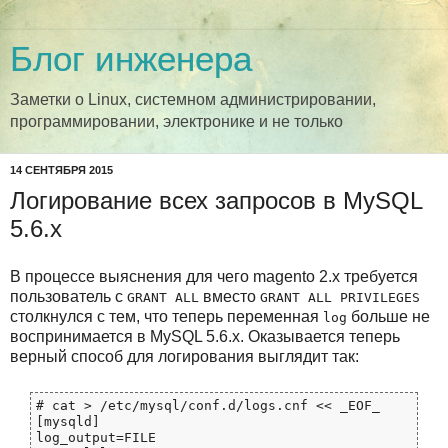
Блог инженера
Заметки о Linux, системном администрировании,
программировании, электронике и не только
14 СЕНТЯБРЯ 2015
Логирование всех запросов в MySQL
5.6.x
В процессе выяснения для чего magento 2.x требуется
пользователь с
вместо
GRANT ALL
GRANT ALL PRIVILEGES
столкнулся с тем, что теперь переменная
больше не
log
воспринимается в MySQL 5.6.x. Оказывается теперь
верный способ для логирования выглядит так:
# cat > /etc/mysql/conf.d/logs.cnf << _EOF_

[mysqld]

log_output=FILE
