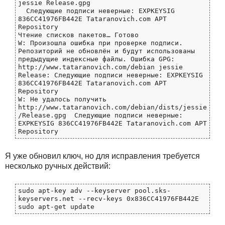
jessie Release.gpg

  Следующие подписи неверные: EXPKEYSIG 
836CC41976FB442E Tataranovich.com APT 
Repository 
Чтение списков пакетов… Готово

W: Произошла ошибка при проверке подписи. 
Репозиторий не обновлён и будут использованы 
предыдущие индексные файлы. Ошибка GPG: 
http://www.tataranovich.com/debian jessie 
Release: Следующие подписи неверные: EXPKEYSIG 
836CC41976FB442E Tataranovich.com APT 
Repository 
W: Не удалось получить 
http://www.tataranovich.com/debian/dists/jessie
/Release.gpg  Следующие подписи неверные: 
EXPKEYSIG 836CC41976FB442E Tataranovich.com APT 
Repository 
Я уже обновил ключ, но для исправления требуется
несколько ручных действий:
sudo apt-key adv --keyserver pool.sks-
keyservers.net --recv-keys 0x836CC41976FB442E
