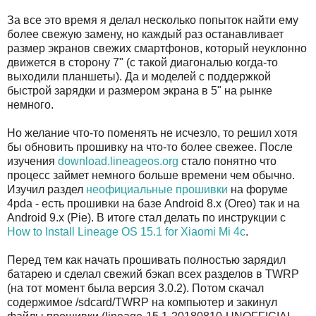
За все это время я делал несколько попыток найти ему
более свежую замену, но каждый раз останавливает
размер экранов свежих смартфонов, который неуклонно
движется в сторону 7" (с такой диагональю когда-то
выходили планшеты). Да и моделей с поддержкой
быстрой зарядки и размером экрана в 5" на рынке
немного.
Но желание что-то поменять не исчезло, то решил хотя
бы обновить прошивку на что-то более свежее. После
изучения
download.lineageos.org
стало понятно что
процесс займет немного больше времени чем обычно.
Изучил раздел
неофициальные прошивки
на форуме
4pda - есть прошивки на базе Android 8.x (Oreo) так и на
Android 9.x (Pie). В итоге стал делать по инструкции с
How to Install Lineage OS 15.1 for Xiaomi Mi 4c
.
Перед тем как начать прошивать полностью зарядил
батарею и сделал свежий бэкап всех разделов в TWRP
(на тот момент была версия 3.0.2). Потом скачал
содержимое /sdcard/TWRP на компьютер и закинул