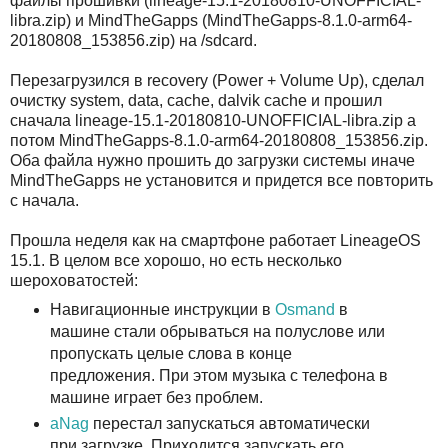
файлы прошивки (lineage-15.1-20180810-UNOFFICIAL-
libra.zip) и MindTheGapps (MindTheGapps-8.1.0-arm64-
20180808_153856.zip) на /sdcard.
Перезагрузился в recovery (Power + Volume Up), сделал
очистку system, data, cache, dalvik cache и прошил
сначала lineage-15.1-20180810-UNOFFICIAL-libra.zip а
потом MindTheGapps-8.1.0-arm64-20180808_153856.zip.
Оба файла нужно прошить до загрузки системы иначе
MindTheGapps не установится и придется все повторить
с начала.
Прошла неделя как на смартфоне работает LineageOS
15.1. В целом все хорошо, но есть несколько
шероховатостей:
Навигационные инструкции в
Osmand
в
машине стали обрываться на полуслове или
пропускать целые слова в конце
предложения. При этом музыка с телефона в
машине играет без проблем.
aNag
перестал запускаться автоматически
при загрузке. Приходится запускать его