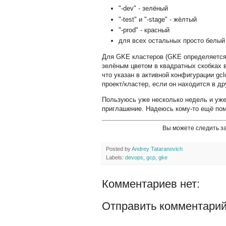
"-dev" - зелёный
"-test" и "-stage" - жёлтый
"-prod" - красный
для всех остальных просто белый
Для GKE кластеров (GKE определяется п
зелёным цветом в квадратных скобках в
что указан в активной конфигурации gc
проект/кластер, если он находится в др
Пользуюсь уже несколько недель и уже
приглашение. Надеюсь кому-то ещё пом
Вы можете следить з
Posted by
Andrey Tataranovich
Labels:
devops
,
gcp
,
gke
Комментариев нет:
Отправить комментари