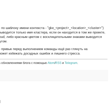
о шаблону имени контекста - "gke_<project>_<location>_<cluster>")
ыводится только имя кластера, если он находится в том же проекте,
loud, либо красным цветом с восклицательными знаками выводится
угом.
 привык перед выполнением команды ещё раз глянуть на
ожет избежать досадных ошибок и лишнего стресса.
а обновлениями блога с помощью
Atom
/
RSS
и
Telegram
.
й