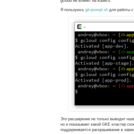
gcloud не влияет на kubectl.
Я пользуюсь
git-prompt.sh
для работы с
Это расширение не только выводит назв
но и показывает какой GKE кластер ско
поддерживается раскрашивание в зави