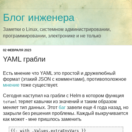
Блог инженера
Заметки о Linux, системном администрировании,
программировании, электронике и не только
02 ФЕВРАЛЯ 2023
YAML грабли
Есть мнение что YAML это простой и дружелюбный
формат (этакий JSON с комментами), противоположное
мнение
тоже существует.
Сегодня наступил на грабли с Helm в котором функция
теряет кавычки из значений и таким образом
toYaml
меняет тип данных. Этот
баг
завели еще 4 года назад, но
закрыли без решения проблемы. Каждый выкручивается
как может - мне пришлось заменить
{{- with .Values.extraEnvVars }}
