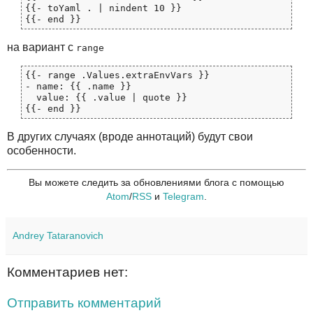
{{- toYaml . | nindent 10 }}

на вариант с
range
{{- range .Values.extraEnvVars }}

- name: {{ .name }}

  value: {{ .value | quote }}

В других случаях (вроде аннотаций) будут свои
особенности.
Вы можете следить за обновлениями блога с помощью
Atom
/
RSS
и
Telegram
.
Andrey Tataranovich
Комментариев нет:
Отправить комментарий