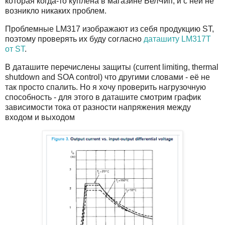
которая когда-то куплена в магазине БелЧип, и с ней не
возникло никаких проблем.
Проблемные LM317 изображают из себя продукцию ST,
поэтому проверять их буду согласно
даташиту LM317T
от ST
.
В даташите перечислены защиты (current limiting, thermal
shutdown and SOA control) что другими словами - её не
так просто спалить. Но я хочу проверить нагрузочную
способность - для этого в даташите смотрим график
зависимости тока от разности напряжения между
входом и выходом