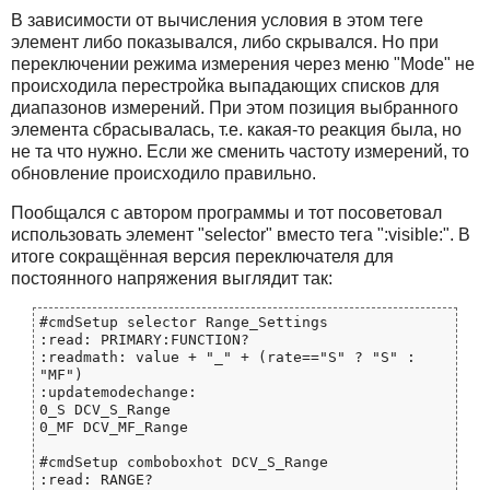
В зависимости от вычисления условия в этом теге
элемент либо показывался, либо скрывался. Но при
переключении режима измерения через меню "Mode" не
происходила перестройка выпадающих списков для
диапазонов измерений. При этом позиция выбранного
элемента сбрасывалась, т.е. какая-то реакция была, но
не та что нужно. Если же сменить частоту измерений, то
обновление происходило правильно.
Пообщался с автором программы и тот посоветовал
использовать элемент "selector" вместо тега ":visible:". В
итоге сокращённая версия переключателя для
постоянного напряжения выглядит так:
#cmdSetup selector Range_Settings

:read: PRIMARY:FUNCTION?

:readmath: value + "_" + (rate=="S" ? "S" : 
"MF")

:updatemodechange:

0_S DCV_S_Range

0_MF DCV_MF_Range

#cmdSetup comboboxhot DCV_S_Range

:read: RANGE?
