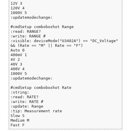
12V 3

120V 4

1000V 5

:updatemodechange:

#cmdSetup comboboxhot Range

:read: RANGE?

:write: RANGE #

:visible: deviceMode("U3402A") == "DC_Voltage" 
&& (Rate == "M" || Rate == "F")

Auto 0

400mV 1

4V 2

40V 3

400V 4

1000V 5

:updatemodechange:

#cmdSetup comboboxhot Rate

:string:

:read: RATE?

:write: RATE #

:update: Range

:tip: Measurement rate

Slow S

Medium M
