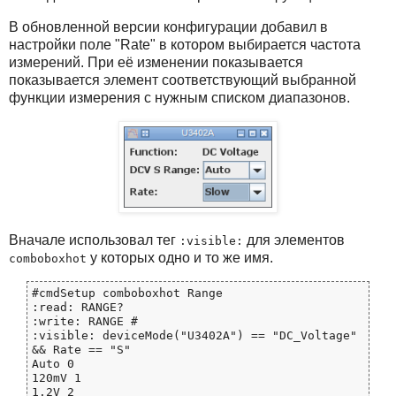
В обновленной версии конфигурации добавил в
настройки поле "Rate" в котором выбирается частота
измерений. При её изменении показывается
показывается элемент соответствующий выбранной
функции измерения с нужным списком диапазонов.
Вначале использовал тег
для элементов
:visible:
у которых одно и то же имя.
comboboxhot
#cmdSetup comboboxhot Range

:read: RANGE?

:write: RANGE #

:visible: deviceMode("U3402A") == "DC_Voltage" 
&& Rate == "S"

Auto 0

120mV 1

1.2V 2
