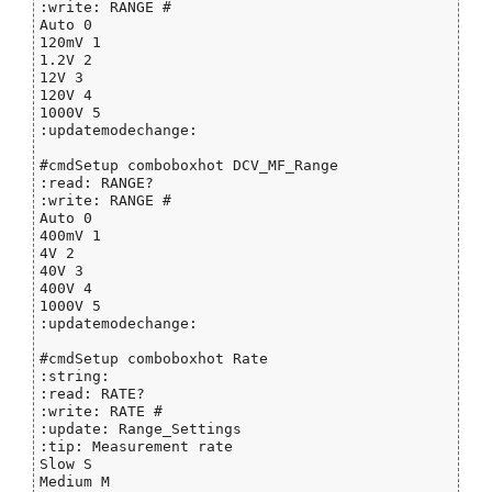
:write: RANGE #

Auto 0

120mV 1

1.2V 2

12V 3

120V 4

1000V 5

:updatemodechange:

#cmdSetup comboboxhot DCV_MF_Range

:read: RANGE?

:write: RANGE #

Auto 0

400mV 1

4V 2

40V 3

400V 4

1000V 5

:updatemodechange:

#cmdSetup comboboxhot Rate

:string:

:read: RATE?

:write: RATE #

:update: Range_Settings

:tip: Measurement rate

Slow S

Medium M
