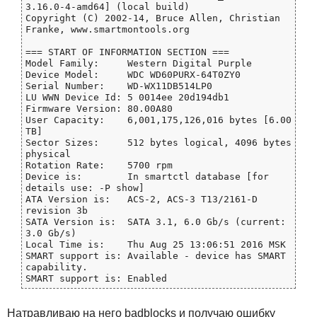
3.16.0-4-amd64] (local build)

Copyright (C) 2002-14, Bruce Allen, Christian 
Franke, www.smartmontools.org

=== START OF INFORMATION SECTION ===

Model Family:     Western Digital Purple

Device Model:     WDC WD60PURX-64T0ZY0

Serial Number:    WD-WX11DB514LP0

LU WWN Device Id: 5 0014ee 20d194db1

Firmware Version: 80.00A80

User Capacity:    6,001,175,126,016 bytes [6.00 
TB]

Sector Sizes:     512 bytes logical, 4096 bytes 
physical

Rotation Rate:    5700 rpm

Device is:        In smartctl database [for 
details use: -P show]

ATA Version is:   ACS-2, ACS-3 T13/2161-D 
revision 3b

SATA Version is:  SATA 3.1, 6.0 Gb/s (current: 
3.0 Gb/s)

Local Time is:    Thu Aug 25 13:06:51 2016 MSK

SMART support is: Available - device has SMART 
capability.

Натравливаю на него badblocks и получаю ошибку