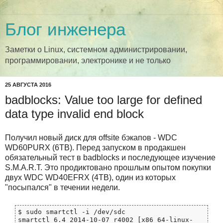
Блог инженера
Заметки о Linux, системном администрировании,
программировании, электронике и не только
25 АВГУСТА 2016
badblocks: Value too large for defined
data type invalid end block
Получил новый диск для offsite бэкапов - WDC
WD60PURX (6TB). Перед запуском в продакшен
обязательный тест в badblocks и последующее изучение
S.M.A.R.T. Это продиктовано прошлым опытом покупки
двух WDC WD40EFRX (4TB), один из которых
"посыпался" в течении недели.
$ sudo smartctl -i /dev/sdc

smartctl 6.4 2014-10-07 r4002 [x86_64-linux-