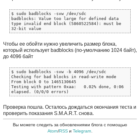
$ sudo badblocks -svw /dev/sdc

badblocks: Value too large for defined data 
type invalid end block (5860522584): must be 
Чтобы ее обойти нужно увеличить размер блока,
который использует badblocks (по-умолчанию 1024 байт),
до 4096 байт
$ sudo badblocks -svw -b 4096 /dev/sdc

Checking for bad blocks in read-write mode

From block 0 to 1465130645

Testing with pattern 0xaa:   0.02% done, 0:06 
Проверка пошла. Осталось дождаться окончания теста и
проверить показания S.M.A.R.T. снова.
Вы можете следить за обновлениями блога с помощью
Atom
/
RSS
и
Telegram
.