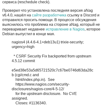
сервиса (reschedule check).
Проверил что установлена последняя версия aNag
v6.4.0, нашёл на
сайте разработчика
ссылку в Discord и
отправился просить помощи. В процессе обсуждения
выяснилось что проблема на стороне aNag, который не
переваривает недавнее
исправление в Nagios
, которое
Debian выпустил в конце мая.
nagios4 (4.4.6-4.1+deb13u1) trixie-security;
urgency=high
* CSRF Security Fix backported from upstream
4.5.12 commit
e5ed38e53a5d65721520c7c67be0746d63da28c
b (cgi/cmd.c and
html/index.php.in). See
https://www.nagios.com/security-
disclosures/nagios-core/4-5-12/
for the upstream disclosure. No CVE
assigned.
Closes: #1136340.