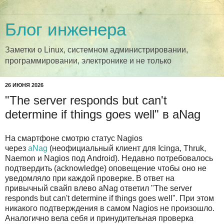
Блог инженера
Заметки о Linux, системном администрировании,
программировании, электронике и не только
26 ИЮНЯ 2026
"The server responds but can't
determine if things goes well" в aNag
На смартфоне смотрю статус Nagios
через
aNag
(неофициальный клиент для Icinga, Thruk,
Naemon и Nagios под Android). Недавно потребовалось
подтвердить (acknowledge) оповещение чтобы оно не
уведомляло при каждой проверке. В ответ на
привычный свайп влево aNag ответил "The server
responds but can't determine if things goes well". При этом
никакого подтверждения в самом Nagios не произошло.
Аналогично вела себя и принудительная проверка