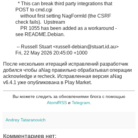
* This can break third party integrations that
POST to cmd.cgi
without first setting NagFormId (the CSRF
check fails). Upstream
PR 1055 has been added as a workaround -
see README.Debian.
-- Russell Stuart <russell-debian@stuart.id.au>
Fri, 22 May 2026 20:45:00 +1000
После нескольких итераций исправлений разработчик
добился чтобы aNag правильно обрабатывал операции
acknowledge и recheck. Исправленная версия aNag
v6.4.1 уже опубликована в Play Market.
Вы можете следить за обновлениями блога с помощью
Atom
/
RSS
и
Telegram
.
Andrey Tataranovich
Комментариев нет: